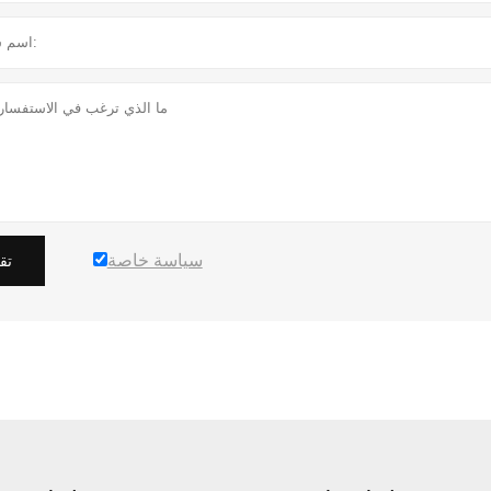
سياسة خاصة
تق