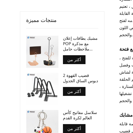
، تعتيم
القابلة
منتجات مميزة
دمه لفتح
ص اللون
والحجم.
مشبك بطاقات إعلان
POP مع مذكرة
ع فتحة
ملاحظات حامل
صور
للفتح ،
أكثر من
يت وفصل
ة لشاش
2 قضيب القهوة
 الحلقة
دبوس الساق الجدول
ستارة ،
أكثر من
تشغيلها
سلاسل مفاتيح كأس
مشابك
العالم لكرة القدم
ة قابلة
أكثر من
صل قضيب