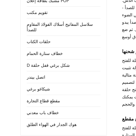
 الدش.
مشبك بطاقة إعلان POP
وم للصدأ -
تقويم مكتب
ي الضوء
دأ يبدو
سلاسل المفاتيح أسلاك الفولاذ المقاوم
. ثم ضع
للصدأ
حلقات الكتاب
خطاف ستارة الحمام
ة للفتح
D شكل برغي قفل حلقة
ة تثبيت
مثالية
اتصل بيندر
 لتصميم
شيكاغو برغي
تح حلقة
ث يمكنك
مقطع قطاع التجارة
خطاف باب معدني
هوك الجدار في الهواء الطلق
ة للفتح
الستارة