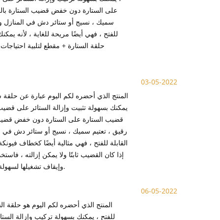
على الستارة دون خفض قضيب الستارة بالك
سميك ، نسيج أو ستائر دش في المنازل وال
للفتح ، فهي أيضًا مريحة للغاية ، لأنه يمكنك
حلقة الستارة + مقطع لتلبية احتياجات 
03-05-2022
المنتج الذي أحضره لكم اليوم عبارة عن حلقة 
يمكنك بسهولة تثبيت وإزالة الستائر على قضيب
قضيب الستارة على الستارة دون خفض قضيب 
رقيق ، تعتيم سميك ، نسيج أو ستائر دش في الم
القابلة للفتح ، فهي مثالية أيضًا كخطاف فيونك
إذا كان القضيب ثابتًا ولا يمكن إزالته ، فاست
وإيقاف تشغيلها لسهولة التثبيت. حلقة العيينة المتدلية مصنوعة من المعدن ومتينة. يمكن تخصيص اللون والحجم.
06-05-2022
المنتج الذي أحضره لكم اليوم هو حلقة ال
للفتح ، يمكنك بسهولة تركيب وإزالة الس