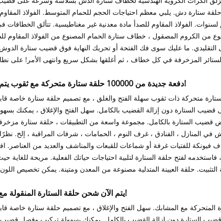
نزلق الكرات الكروية الهندسية لخطاف ستارة الدش بسلاسة وسرعة على قضيب
موعة من 12 - تباع كمجموعة من 12 حلقة ستارة دش. يلبي معظم احتياجات الحجم للحمام المتوسط. الفولاذ المقا
 لسنوات. الفولاذ المقاوم للصدأ مادة معدنية غير مغناطيسية. تتألق الخطافات ف
نوع من الكروم المصقول ، خطاف ستارة الحمام المصنوع من الفولاذ المقاوم للص
ى التقليدي. ما عليك سوى فك الفتحة أو تحريك النهاية فوق قضيب ستارة الدوش
دفعة جديدة من 100000 حلقة ستارة متحركة مع ثقوب يتم شحنها!
ستارة متحركة ذات ثقوب سهلة الفتح والغلق ، مع تصميم حلقة ستارة خاصة قابل
ى قضيب الستارة دون إزالة القضيب بالكامل. سهل الفتح والإغلاق ، يمكنك بسهول
قضيب الستارة بالكامل. مجموعة واسعة من التطبيقات ، حلقة ستارة مزخرفة 
في المنازل ، الفنادق ، غرف النوم ، الحمامات ، شرفات المراقبة ، إلخ. نظرًا
خطاف فيونكة للفتيات غرفة أو شماعات للقبعات والمناشف والعديد من العناصر. اف
ته ، فاستخدمه لفتح حلقة الستارة لتلبية احتياجات حياتك الفعلية. مريحة للغاية حي
يتم الآن شحن حلقة الستارة المنقولة مع مقطع!
ة المتحركة مع المشابك. سهل الفتح والإغلاق ، مع تصميم حلقة ستارة خاصة قابل
 قضيب الستارة دون إزالة القضيب بالكامل. يمكنك بسهولة تركيب وفصل قضيب 