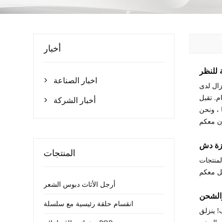
أخبار
اخبار الصناعة

زال لدى
زون ، ويمكن شحن الطلب على الفور. يمكن أن تنتج المنتجات المخصصة عينات في غضون 3 أيام. تقبل
أخبار الشركة

 ، ونحن
المنتجات
لمنتجات
أرجل الأثاث دبوس الشعر
انقسام حلقة رئيسية مع سلسلة
! ينزلق