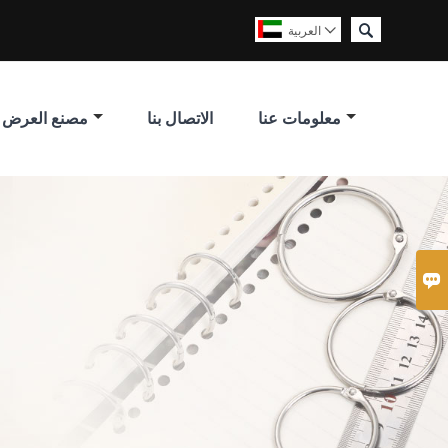

العربية

معلومات عنا
الاتصال بنا
مصنع العرض
