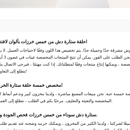
حلقة ستارة دش من خمس خرزات بألوان لافتة للنظر!
 مشرقة جدًا وجميلة جدًا. يتم تخصيص هذا اللون وفقًا لاحتياجات العميل. لا ي
شركتنا كمية كبيرة من المخ
ة ، ويمكنها إنتاج منتجات وفقًا لمتطلباتك. إذا كنت مهتمًا ، فيرجى الاتصال بنا
نتطلع إلى التعاون معكم!
مخصص خمسة حلقة ستارة الخرزة دش!
خمسة حبة. نحن مبيعات المصنع مباشرة ، ولدينا مخزون كبير وندعم أنماط ا
المخصصة والتعبئة والتغليف. مرحبًا بكم في الطلب ، نتطلع إلى العمل معكم.
ستارة دش سوداء من خمس خرزات فحص الجودة والشحن.
بيعًا لشركتنا ، ولدينا الكثير من المخزون ، ويمكنك حزمه وشحنه عند تقديم طلب