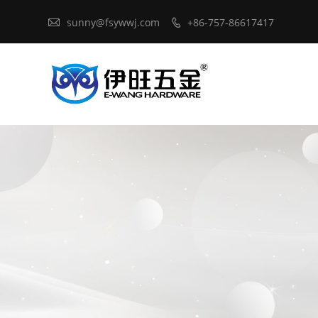

sunny@fsywwj.com
+86-757-86617417
