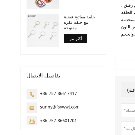
 رقيق ،
 الحلقة
حلقة مفاتيح فضية
فاستخدمه
مع حلقة قفزة
ص اللون
مفتوحة
والحجم.
أكثر من
تفاصيل الاتصال
+86-757-86617417

sunny@fsywwj.com

+86-757-86601701
