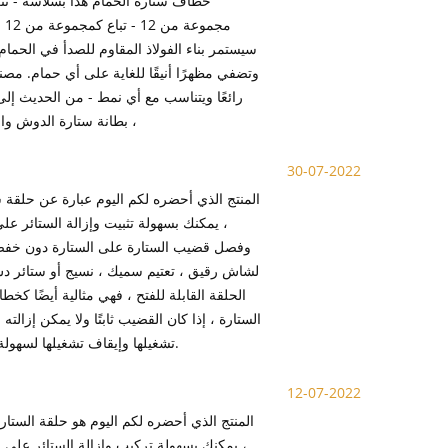
خطاف ستارة الحمام هذا بسلاسة - ت
مج
سيستمر بناء الفولاذ المقاوم للصدأ في الحمام
وتضفي مظهرًا أنيقًا للغاية على أي حمام. مص
رائعًا ويتناسب مع أي نمط - من الحديث إل
بطانة ستارة الدوش والستائر المزخرفة في كل خطاف ، ثم أغلقها بشكل سريع وانتهى الأمر! على نطاق أوسع ،
30-07-2022
المنتج الذي أحضره لكم اليوم عبارة عن حلقة 
، يمكنك بسهولة تثبيت وإزالة الستائر عل
وفصل قضيب الستارة على الستارة دون خفض 
لشاش رقيق ، تعتيم سميك ، نسيج أو ستائر دش 
الحلقة القابلة للفتح ، فهي مثالية أيضًا ك
الستارة ، إذا كان القضيب ثابتًا ولا يمكن إزال
تشغيلها وإيقاف تشغيلها لسهولة التثبيت. حلقة العيينة المتدلية مصنوعة من المعدن ومتينة. يمكن تخصيص اللون والحجم.
12-07-2022
المنتج الذي أحضره لكم اليوم هو حلقة الستار
، يمكنك بسهولة تركيب وإزالة الستائر على