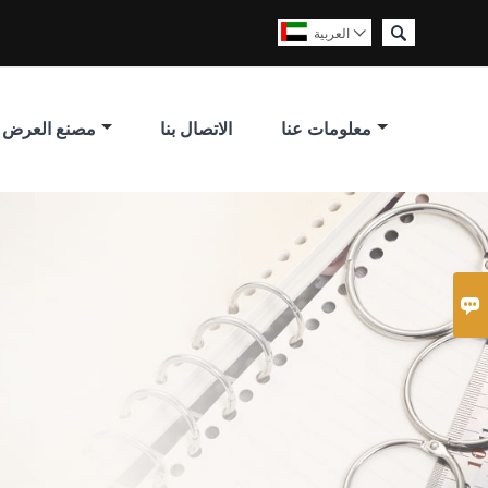

العربية

معلومات عنا
الاتصال بنا
مصنع العرض
