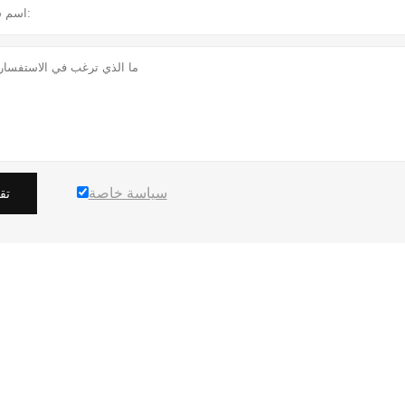
سياسة خاصة
تق