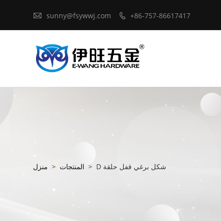

sunny@fsywwj.com
+86-757-86617417

D شكل برغي قفل حلقة
>
المنتجات
>
منزل