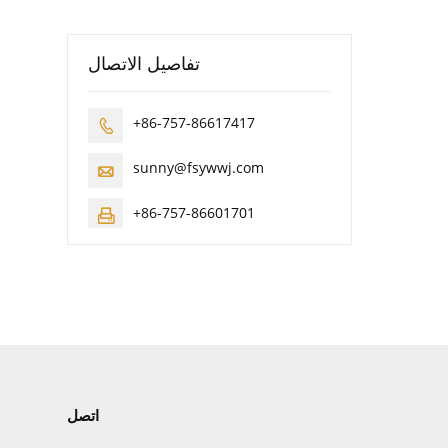
تفاصيل الاتصال
+86-757-86617417

sunny@fsywwj.com

+86-757-86601701

اتصل