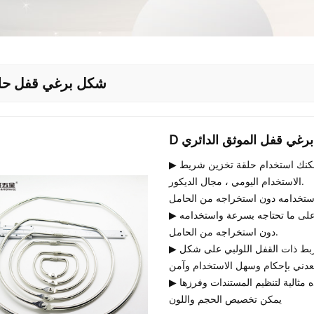
D شكل برغي قفل حل
برغي قفل الموثق الدائري
▶ الاستخدام على نطاق واسع: يمكنك استخدام حلقة تخزين شريط washi في حقيبة الظهر ، DIY ،
الاستخدام اليومي ، مجال الديكور.
▶ توفير مساحة: مفيد للتعليق والاستمتاع بالسفر. يمكنك الحصول على ما تحتاجه بسرعة واستخدامه
دون استخراجه من الحامل.
▶ سهل الاستخدام: يمكن تقسيم حلقة الربط ذات القفل اللولبي على شكل D إلى نصفين وتوصيلها
يمكن تخصيص الحجم واللون