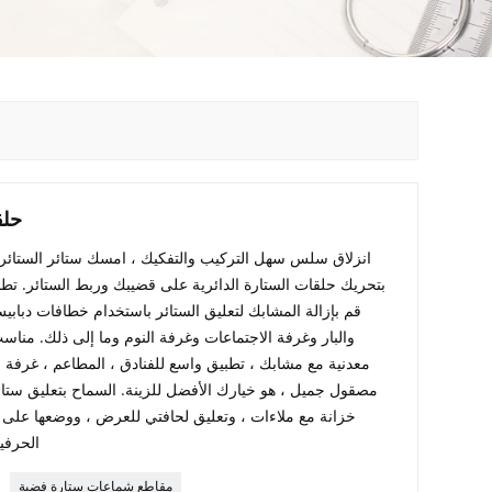
حلق
انزلاق سلس سهل التركيب والتفكيك ، امسك ستائر الستائر 
بتحريك حلقات الستارة الدائرية على قضيبك وربط الستائر. تطب
قم بإزالة المشابك لتعليق الستائر باستخدام خطافات دباب
والبار وغرفة الاجتماعات وغرفة النوم وما إلى ذلك. مناس
معدنية مع مشابك ، تطبيق واسع للفنادق ، المطاعم ، غرفة 
مصقول جميل ، هو خيارك الأفضل للزينة. السماح بتعليق ستائ
خزانة مع ملاءات ، وتعليق لحافتي للعرض ، ووضعها على ر
الحرفي
مقاطع شماعات ستارة فضية