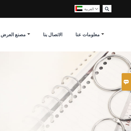

العربية

معلومات عنا
الاتصال بنا
مصنع العرض
