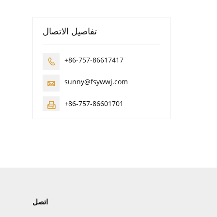
تفاصيل الاتصال
+86-757-86617417

sunny@fsywwj.com

+86-757-86601701

اتصل