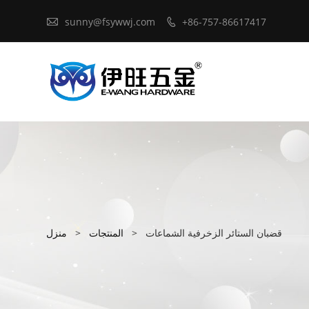

sunny@fsywwj.com
+86-757-86617417

قضبان الستائر الزخرفية الشماعات
>
المنتجات
>
منزل