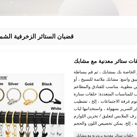
قضبان الستائر الزخرفية الشم
ات ستائر معدنية مع مشابك
الخاصة بك بمشابك ، ثم قم ببساطة
يق واسع: مشابك ملائمة للنسيج ، أو
يس مطوية. مناسب للفنادق والمطاعم
ب للمناسبات المتعددة: حلقات ستارة
نوم غرفة الاجتماعات ، إلخ ، تشطيب
ر السرير بسهولة ، واستخدامها لباب
ف الملابس لتعليق / تخزين اللوازم
ة ، إلخ. يمكن تخصيص اللون والحجم
حلقات ستائر معدنية برونزية مع مشابك