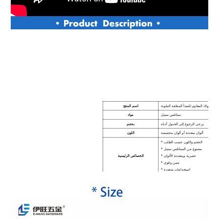
ك الفولاذ المقاوم للصدأ المغلفة الملونة
اسم المنتج
ستانلس ستيل
مواد
يرجى الرجوع إلى الجدول أدناه
بحجم
ألوان متعددة أو ألوان مخصصة
اللون
* الحجم واللون حسب الطلب
* مصنوع من الستانلس ستيل
* عصرية ومتعددة الألوان
الخصائص الرئيسية
* متين وقوي
* استخدامات متعددة
* مريح وعملي
جهاز كمبيوتر شخصى 1000
موك
ة الأمتعة المعلقة ، الزخرفة وما إلى ذلك
إستعمال
الموضة ومتعدد الألوان
أسلوب
5-7days
موعد التسليم