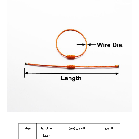
قم بالتعبئة وفقًا لمتطلبات العملاء
التعبئة
ون ، باي بال ، بطاقة الائتمان وهلم جرا
دفع
DHL / UPS / Fedex / TNT وهلم جرا
طرق الشحن
اللون
الطول (مم)
سلك ديا.
مواد
(مم)